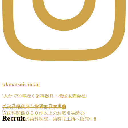
kkmatsuishokai
\大分で90年続く歯科器具・機械販売会社/
インスタグラムをフォローする
🦷大分県別府・宮崎市を拠点🏢
🦷歯科関係８００件以上のお取引実績🤝
Recruit
🦷九州全域の歯科医院、歯科技工所へ販売中‼️