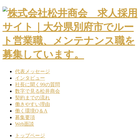
Skip
to
content
代表メッセージ
インタビュー
社長に聞く99の質問
数字で見る松井商会
契約までの流れ
働きやすい理由
働く環境Q＆A
募集要項
Web面談
トップページ