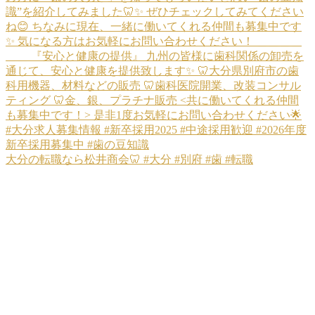
大分の転職なら松井商会🦷 #大分 #別府 #歯 #転職