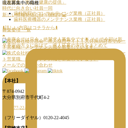
企業理念「安心と健康の提供」
現在募集中の職種
時代に向き合い社員一同
歯科医院のコンサルティング業務（正社員）
新しい情報発信に日々挑戦中💻
歯科医療機器のメンテナンス業務（正社員）
⬇️詳しい内容はコチラから⬇️
募集要項 一覧
松井商会では只今、絶賛求人募集中です🌟 そこで今回は新
卒予定の方々に向けて、求人応募の方法をまとめて
メールでのお問い合わせ
【本社】
〒874-0942
大分県別府市千代町4-2
Tel 0977-22-4045
（フリーダイヤル）0120-22-4045