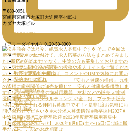
【宮崎支店】
〒880-0951
宮崎県宮崎市大塚町大迫南平4485-1
カダヤ大塚ビル
Tel 0985-53-8300
（フリーダイヤル）0120-53-8300
代表メッセージ
インタビュー
社長に聞く99の質問
数字で見る松井商会
契約までの流れ
働く環境Q＆A
働きやすい理由
募集要項
Web面談
お問い合わせ
【お盆休業のお知らせ】 2026年8月8日(土)〜16日(日) 誠に勝
会社概要
手ながら、上記のお盆期間は