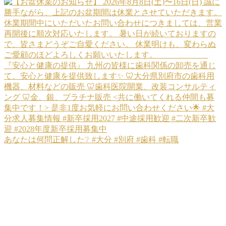
あなたは何問正解した❔ #大分 #別府 #歯科 #転職